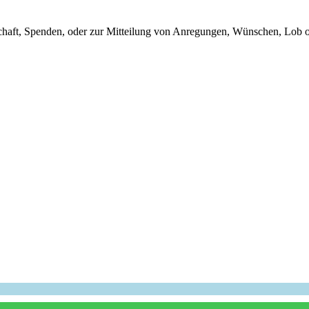
chaft, Spenden, oder zur Mitteilung von Anregungen, Wünschen, Lob o
Hat es Ihnen gefallen? Dann empfehlen Sie uns weiter!