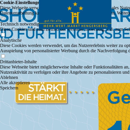
Cookie-Einstellungen
Diese Webseite verwendet Cookies, um Besuchern ein optimales Nutzerer
Datenverarbeitung kann dann auch in einem Drittland erfolgen. Weiter
Technisch notwendige
Diese Cookies sind zum Betrieb der Webseite notwendig, z.B. zum Sch
Analytische
Diese Cookies werden verwendet, um das Nutzererlebnis weiter zu optim
Ausspielung von personalisierter Werbung durch die Nachverfolgung de
Drittanbieter-Inhalte
Diese Webseite bietet möglicherweise Inhalte oder Funktionalitäten an,
Nutzeraktivität zu verfolgen oder ihre Angebote zu personalisieren und
Ablehnen
Alle akzeptieren
Speichern