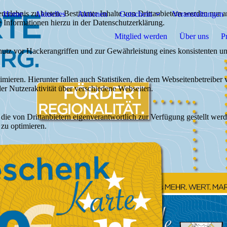
lebnis zu bieten. Bestimmte Inhalte von Drittanbietern werden nur ang
Home
Aktuelles
Aktionen
Gutschein
Veranstaltungen
e Informationen hierzu in der Datenschutzerklärung.
Mitglied werden
Über uns
P
utz vor Hackerangriffen und zur Gewährleistung eines konsistenten un
ieren. Hierunter fallen auch Statistiken, die dem Webseitenbetreiber v
r Nutzeraktivität über verschiedene Webseiten.
 die von Drittanbietern eigenverantwortlich zur Verfügung gestellt wer
 zu optimieren.