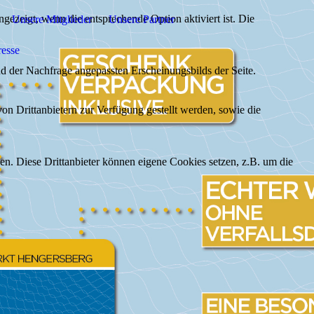
ezeigt, wenn die entsprechende Option aktiviert ist. Die
Unsere Mitglieder
Unsere Partner
resse
d der Nachfrage angepassten Erscheinungsbilds der Seite.
on Drittanbietern zur Verfügung gestellt werden, sowie die
den. Diese Drittanbieter können eigene Cookies setzen, z.B. um die