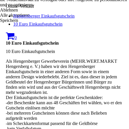
und zu optimieren.
Online-Verkauf
Ablehnen
Alle akzeptieren
Hengersberger Einkaufsgutschein
Speichern
10 Euro Einkaufsgutschein
0
10 Euro Einkaufsgutschein
10 Euro Einkaufsgutschein
Als Hengersberger Gewerbeverein (MEHR.WERT.MARKT
Hengersberg e. V.) haben wir den Hengersberger
Einkaufsgutschein in einer anderen Form sowie in einem
anderen Design wiederbelebt. Ziel ist es, dass dieser in jedem
Geldbeutel der Hengersberger Bürgerinnen und Bürger zu
finden sein wird und aus der Geschäftswelt Hengersbergs nicht
mehr wegzudenken ist.
Der Einkaufsgutschein ist die perfekte Geschenkidee:
-der Beschenkte kann aus 48 Geschäften frei wählen, wo er den
Gutschein einlösen möchte
-bei mehreren Gutscheinen können diese nach Belieben
aufgeteilt werden
-im Scheckkartenformat passend für die Geldbörse
-kein Verfallsdatum