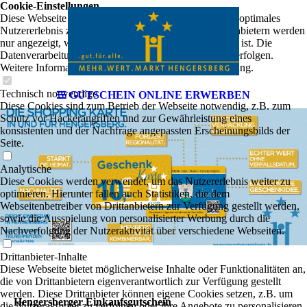
Cookie-Einstellungen
Diese Webseite verwendet Cookies, um Besuchern ein optimales
Nutzererlebnis zu bieten. Bestimmte Inhalte von Drittanbietern werden
nur angezeigt, wenn die entsprechende Option aktiviert ist. Die
Datenverarbeitung kann dann auch in einem Drittland erfolgen.
Weitere Informationen hierzu in der Datenschutzerklärung.
Technisch notwendige
GUTSCHEIN ONLINE ERWERBEN
Diese Cookies sind zum Betrieb der Webseite notwendig, z.B. zum
Schutz vor Hackerangriffen und zur Gewährleistung eines
konsistenten und der Nachfrage angepassten Erscheinungsbilds der
Seite.
Analytische
Diese Cookies werden verwendet, um das Nutzererlebnis weiter zu
optimieren. Hierunter fallen auch Statistiken, die dem
Webseitenbetreiber von Drittanbietern zur Verfügung gestellt werden,
sowie die Ausspielung von personalisierter Werbung durch die
Nachverfolgung der Nutzeraktivität über verschiedene Webseiten.
Drittanbieter-Inhalte
Diese Webseite bietet möglicherweise Inhalte oder Funktionalitäten an,
die von Drittanbietern eigenverantwortlich zur Verfügung gestellt
werden. Diese Drittanbieter können eigene Cookies setzen, z.B. um
Hengersberger Einkaufsgutschein
die Nutzeraktivität zu verfolgen oder ihre Angebote zu personalisieren